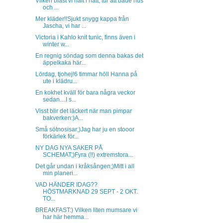
Vilken blåst vi haft i natt, tur att både hus
och ...
Mer kläder!!Sjukt snygg kappa från
Jascha, vi har ...
Victoria i Kahlo knit tunic, finns även i
winter w...
En regnig söndag som denna bakas det
äppelkaka här...
Lördag, tjohej!6 timmar höll Hanna på
ute i klädru...
En kokhet kväll för bara några veckor
sedan....I s...
Visst blir det läckert när man pimpar
bakverken:)A...
Små sötnosisar;)Jag har ju en stooor
förkärlek för...
NY DAG NYA SAKER PÅ
SCHEMAT;)Fyra (!!) extremstora...
Det går undan i kråksången;)Mitt i all
min planeri...
VAD HÄNDER IDAG??
HÖSTMARKNAD 29 SEPT - 2 OKT.
TO...
BREAKFAST:) Vilken liten mumsare vi
har här hemma...