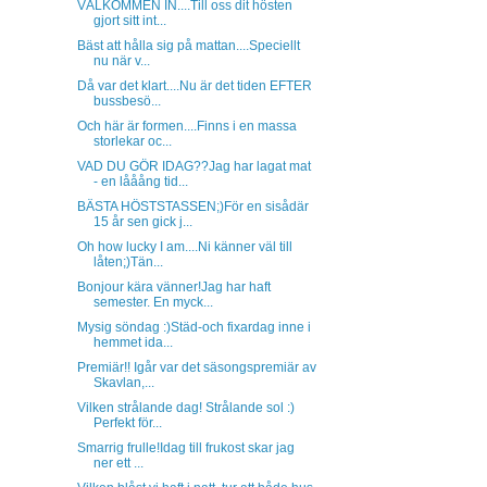
VÄLKOMMEN IN....Till oss dit hösten
gjort sitt int...
Bäst att hålla sig på mattan....Speciellt
nu när v...
Då var det klart....Nu är det tiden EFTER
bussbesö...
Och här är formen....Finns i en massa
storlekar oc...
VAD DU GÖR IDAG??Jag har lagat mat
- en lååång tid...
BÄSTA HÖSTSTASSEN;)För en sisådär
15 år sen gick j...
Oh how lucky I am....Ni känner väl till
låten;)Tän...
Bonjour kära vänner!Jag har haft
semester. En myck...
Mysig söndag :)Städ-och fixardag inne i
hemmet ida...
Premiär!! Igår var det säsongspremiär av
Skavlan,...
Vilken strålande dag! Strålande sol :)
Perfekt för...
Smarrig frulle!Idag till frukost skar jag
ner ett ...