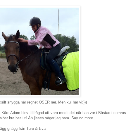
rksilt snygga när regnet ÖSER ner. Men kul har vi:)))
Käre Adam blev tillfrågad att vara med i det när han var i Båstad i somras.
löst bra beslut! Åh jisses säger jag bara. Say no more....
ägg gnägg från Ture & Eva