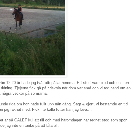
ån 12-20 år hade jag två tottopållar hemma. Ett stort varmblod och en liten
ket ridning. Tjejerna fick gå på ridskola när dom var små och vi tog hand om en
t några veckor på somrarna.
 kunde rida om hon hade fullt upp nån gång. Sagt & gjort, vi bestämde en tid
n jag räknat med. Fick lite kalla fötter kan jag lova....
 det är så GALET kul att till och med häromdagen när regnet stod som spön i
e jag inte en tanke på att låta bli.