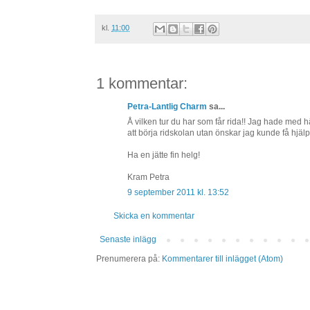
kl.
11:00
1 kommentar:
Petra-Lantlig Charm
sa...
Å vilken tur du har som får rida!! Jag hade med h
att börja ridskolan utan önskar jag kunde få hjälpa
Ha en jätte fin helg!
Kram Petra
9 september 2011 kl. 13:52
Skicka en kommentar
Senaste inlägg
Prenumerera på:
Kommentarer till inlägget (Atom)